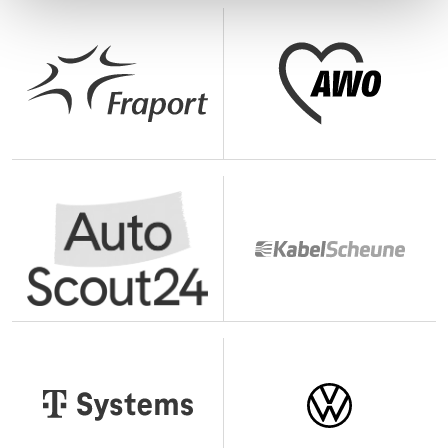
de réaliser des statistiques d'usage ou encore de
personnaliser votre expérience utilisateur. Sauf dans le
cas des boutons de partage sur les réseaux sociaux, les
informations stockées ne sont transmises à aucun tiers.
Votre choix d'accepter ou de refuser les cookies
n'affectera pas votre navigation sur la Plateforme.
Vous pouvez choisir d'accepter ou de refuser l'ensemble
des cookies (sauf les cookies fonctionnels qui sont
nécessaires au fonctionnement du site). Le bouton «
Personnaliser vos choix » vous permet par ailleurs de
paramétrer individuellement les finalités de traitement
des cookies et traceurs que vous souhaitez accepter ou
refuser. Votre choix sera conservé pendant une durée de
[•3] mois, à l'issue de laquelle ce message vous sera à
nouveau affiché.
Vous pouvez modifier votre choix à tout moment en
cliquant sur le lien « Cookies » en bas de page.