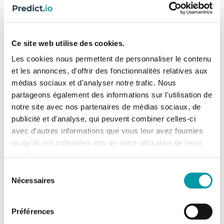
Ce site web utilise des cookies.
Les cookies nous permettent de personnaliser le contenu
et les annonces, d'offrir des fonctionnalités relatives aux
médias sociaux et d'analyser notre trafic. Nous
partageons également des informations sur l'utilisation de
Years of publishing
Clients globally
notre site avec nos partenaires de médias sociaux, de
1.
publicité et d'analyse, qui peuvent combiner celles-ci
avec d'autres informations que vous leur avez fournies
ou qu'ils ont collectées lors de votre utilisation de leurs
Campaigns per year
Ad Impressions per
services.
year
Sélection
Quels cookies utilisons-nous ?
Nécessaires
du
consentement
Lors de la consultation de la Plateforme, des cookies
Préférences
sont déposés sur votre terminal.