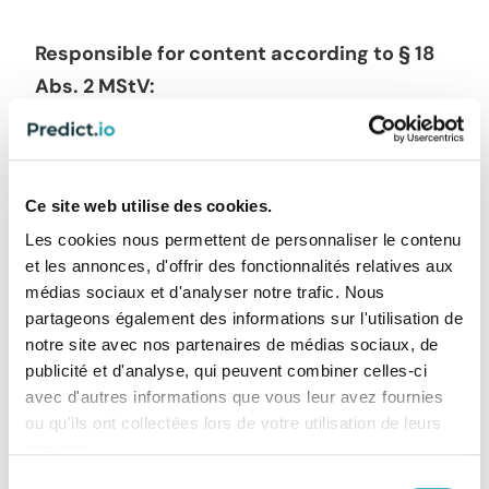
Responsible for content according to § 18
Abs. 2 MStV:
Dr. Klaus D. Mapara
(address see above)
Ce site web utilise des cookies.
Les cookies nous permettent de personnaliser le contenu
The European Commission provides a
et les annonces, d'offrir des fonctionnalités relatives aux
platform for out-of-court online dispute
médias sociaux et d'analyser notre trafic. Nous
partageons également des informations sur l'utilisation de
resolution (ODR platform), which can be
notre site avec nos partenaires de médias sociaux, de
accessed at
publicité et d'analyse, qui peuvent combiner celles-ci
www.ec.europa.eu/consumers/odr. You can
avec d'autres informations que vous leur avez fournies
find our e-mail address in our legal notice. We
ou qu'ils ont collectées lors de votre utilisation de leurs
services.
are neither obliged nor willing to participate in
Sélection