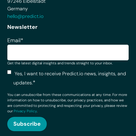
97246 Eibelstadt
[•3] mois, à l'issue de laquelle ce message vous sera à
Germany
nouveau affiché.
hello@predict.io
Vous pouvez modifier votre choix à tout moment en
Newsletter
cliquant sur le lien « Cookies » en bas de page.
Email
*
Get the latest digital insights and trends straight to your inbox.
Yes, I want to receive Predict.io news, insights, and
*
updates.
You can unsubscribe from these communications at any time. For more
information on how to unsubscribe, our privacy practices, and how we
are committed to protecting and respecting your privacy, please review
our
Privacy Policy
.