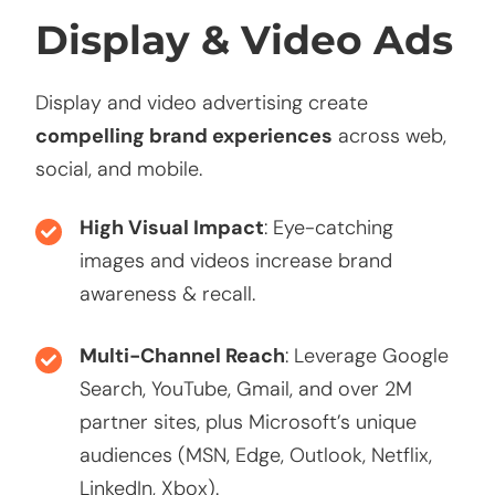
Vous pouvez modifier votre choix à tout moment en
Display & Video Ads
cliquant sur le lien « Cookies » en bas de page.
Display and video advertising create
compelling brand experiences
across web,
social, and mobile.
High Visual Impact
: Eye-catching
images and videos increase brand
awareness & recall.
Multi-Channel Reach
: Leverage Google
Search, YouTube, Gmail, and over 2M
partner sites, plus Microsoft’s unique
audiences (MSN, Edge, Outlook, Netflix,
LinkedIn, Xbox).