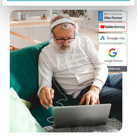
Ces cookies et autres traceurs permettent à Predict.io de
mesurer l'audience et la performance de la Plateforme,
de réaliser des statistiques d'usage ou encore de
personnaliser votre expérience utilisateur. Sauf dans le
cas des boutons de partage sur les réseaux sociaux, les
informations stockées ne sont transmises à aucun tiers.
Votre choix d'accepter ou de refuser les cookies
n'affectera pas votre navigation sur la Plateforme.
Vous pouvez choisir d'accepter ou de refuser l'ensemble
des cookies (sauf les cookies fonctionnels qui sont
nécessaires au fonctionnement du site). Le bouton «
Personnaliser vos choix » vous permet par ailleurs de
paramétrer individuellement les finalités de traitement
des cookies et traceurs que vous souhaitez accepter ou
refuser. Votre choix sera conservé pendant une durée de
[•3] mois, à l'issue de laquelle ce message vous sera à
nouveau affiché.