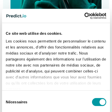
Audio Ads
Ce site web utilise des cookies.
Les cookies nous permettent de personnaliser le contenu
et les annonces, d'offrir des fonctionnalités relatives aux
Advertise on
the world’s largest audio
médias sociaux et d'analyser notre trafic. Nous
streaming platforms
with
675M+ monthly
partageons également des informations sur l'utilisation de
active listeners
.
notre site avec nos partenaires de médias sociaux, de
publicité et d'analyse, qui peuvent combiner celles-ci
avec d'autres informations que vous leur avez fournies
Exclusive Attention
: Ads play
ou qu'ils ont collectées lors de votre utilisation de leurs
between content and cannot be
services.
skipped, ensuring full engagement.
Sélection
Quels cookies utilisons-nous ?
Nécessaires
du
Smart Targeting
: Customize delivery
consentement