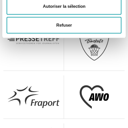
améliorer l'expérience utilisateur, Predict.io stocke et/ou
Autoriser la sélection
accède à des informations sur votre terminal (cookies et
autres traceurs) lors de votre navigation sur la
Plateforme.
Refuser
Ces cookies et autres traceurs permettent à Predict.io de
mesurer l'audience et la performance de la Plateforme,
de réaliser des statistiques d'usage ou encore de
personnaliser votre expérience utilisateur. Sauf dans le
cas des boutons de partage sur les réseaux sociaux, les
informations stockées ne sont transmises à aucun tiers.
Votre choix d'accepter ou de refuser les cookies
n'affectera pas votre navigation sur la Plateforme.
Vous pouvez choisir d'accepter ou de refuser l'ensemble
des cookies (sauf les cookies fonctionnels qui sont
nécessaires au fonctionnement du site). Le bouton «
Personnaliser vos choix » vous permet par ailleurs de
paramétrer individuellement les finalités de traitement