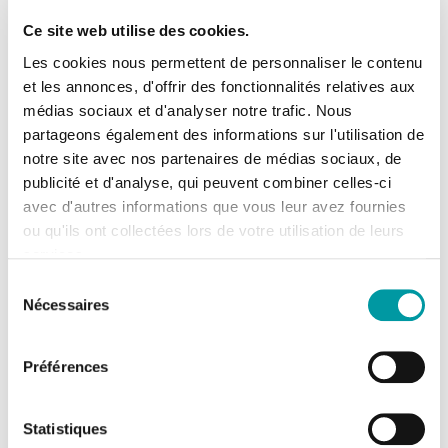
Ce site web utilise des cookies.
Les cookies nous permettent de personnaliser le contenu
et les annonces, d'offrir des fonctionnalités relatives aux
Nos clients
médias sociaux et d'analyser notre trafic. Nous
partageons également des informations sur l'utilisation de
Predict.io et le groupe Krick collaborent avec
notre site avec nos partenaires de médias sociaux, de
plus de 15 000 marques, agences médias et
publicité et d'analyse, qui peuvent combiner celles-ci
avec d'autres informations que vous leur avez fournies
éditeurs, à l’échelle locale et internationale
ou qu'ils ont collectées lors de votre utilisation de leurs
services.
Sélection
Quels cookies utilisons-nous ?
Nécessaires
du
consentement
Lors de la consultation de la Plateforme, des cookies
Préférences
sont déposés sur votre terminal.
Lorsque vous vous connectez à la Plateforme, un
Statistiques
bandeau vous permet de refuser ou d’accepter les