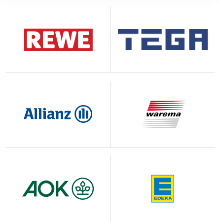
cas des boutons de partage sur les réseaux sociaux, les
informations stockées ne sont transmises à aucun tiers.
Votre choix d'accepter ou de refuser les cookies
n'affectera pas votre navigation sur la Plateforme.
Vous pouvez choisir d'accepter ou de refuser l'ensemble
des cookies (sauf les cookies fonctionnels qui sont
nécessaires au fonctionnement du site). Le bouton «
Personnaliser vos choix » vous permet par ailleurs de
paramétrer individuellement les finalités de traitement
des cookies et traceurs que vous souhaitez accepter ou
refuser. Votre choix sera conservé pendant une durée de
[•3] mois, à l'issue de laquelle ce message vous sera à
nouveau affiché.
Vous pouvez modifier votre choix à tout moment en
cliquant sur le lien « Cookies » en bas de page.